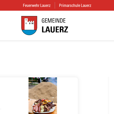
Feuerwehr Lauerz
(External Link)
Primarschule Lauerz
(External Link