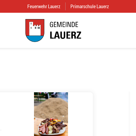
Feuerwehr Lauerz
(External Link)
Primarschule Lauerz
(External Link