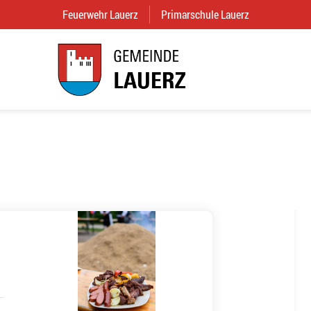
Feuerwehr Lauerz
(External Link)
Primarschule Lauerz
(External Link