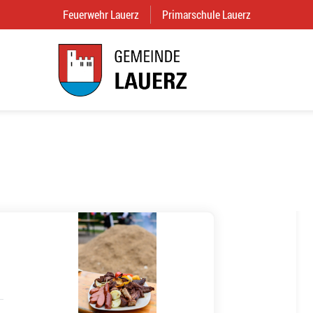
Feuerwehr Lauerz
(External Link)
Primarschule Lauerz
(External Link