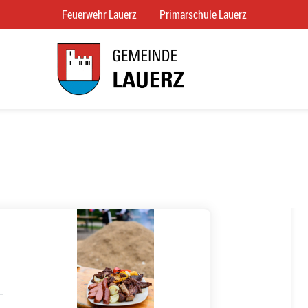
Feuerwehr Lauerz
(External Link)
Primarschule Lauerz
(External Link