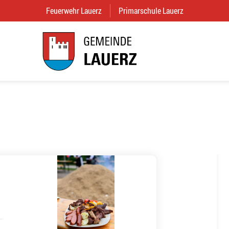
Feuerwehr Lauerz
(External Link)
Primarschule Lauerz
(External Link