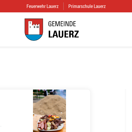
Feuerwehr Lauerz
(External Link)
Primarschule Lauerz
(External Link