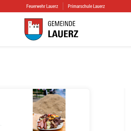
Feuerwehr Lauerz
(External Link)
Primarschule Lauerz
(External Link