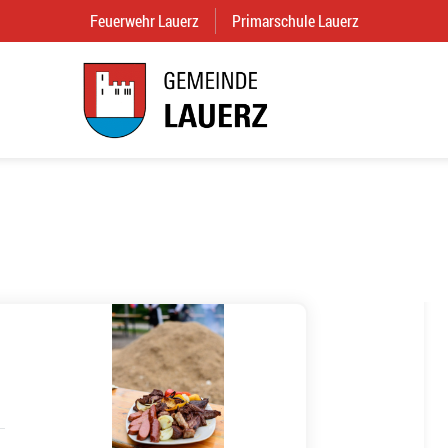
Feuerwehr Lauerz
(External Link)
Primarschule Lauerz
(External Link