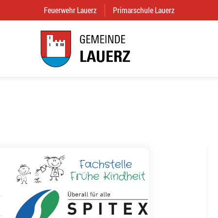
Feuerwehr Lauerz
(External Link)
Primarschule Lauerz
(External Link