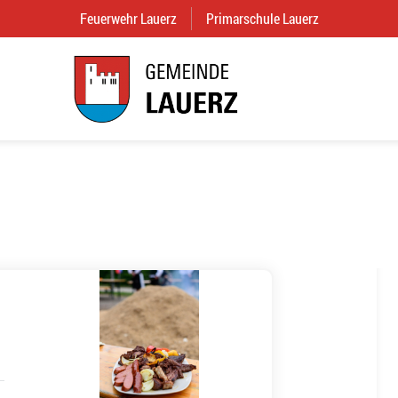
Feuerwehr Lauerz
(External Link)
Primarschule Lauerz
(External Link