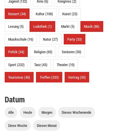
Jugend (132)
Kino (6)
Kongress (2)
Konzert (34)
Kultur (100)
Kunst (23)
Lesung (5)
Ludothek (1)
Markt (5)
Musik (86)
Musikschule (16)
Natur (27)
Party (33)
Politik (54)
Religion (65)
Senioren (50)
Sport (232)
Tanz (43)
Theater (10)
Tourismus (46)
Treffen (333)
Vortrag (43)
Datum
Alle
Heute
Morgen
Dieses Wochenende
Diese Woche
Diesen Monat