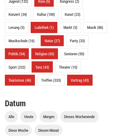
Jugend (132)
Kino (6)
Kongress (2)
Konzert (34)
Kultur (100)
Kunst (23)
Lesung (5)
Ludothek (1)
Markt (5)
Musik (86)
Musikschule (16)
Natur (27)
Party (33)
Politik (54)
Religion (65)
Senioren (50)
Sport (232)
Tanz (43)
Theater (10)
Tourismus (46)
Treffen (333)
Vortrag (43)
Datum
Alle
Heute
Morgen
Dieses Wochenende
Diese Woche
Diesen Monat