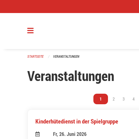
Navigation überspringen
STARTSEITE
VERANSTALTUNGEN
Veranstaltungen
Vous êtes sur la page
1
Vous êtes sur l
2
Vous êtes
3
Vou
4
Kinderhütedienst in der Spielgruppe
Fr, 26. Juni 2026