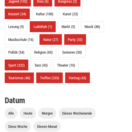
Jugend (132)
Kino (6)
Kongress (2)
Konzert (34)
Kultur (100)
Kunst (23)
Lesung (5)
Ludothek (1)
Markt (5)
Musik (86)
Musikschule (16)
Natur (27)
Party (33)
Politik (54)
Religion (65)
Senioren (50)
Sport (232)
Tanz (43)
Theater (10)
Tourismus (46)
Treffen (333)
Vortrag (43)
Datum
Alle
Heute
Morgen
Dieses Wochenende
Diese Woche
Diesen Monat