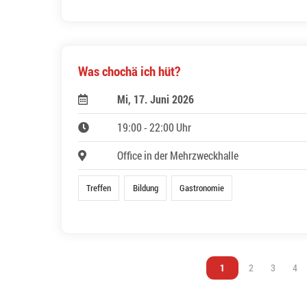
Was chochä ich hüt?
Mi, 17. Juni 2026
19:00 - 22:00 Uhr
Office in der Mehrzweckhalle
Treffen
Bildung
Gastronomie
Vous êtes sur la page
1
Vous êtes sur l
2
Vous êtes
3
Vou
4