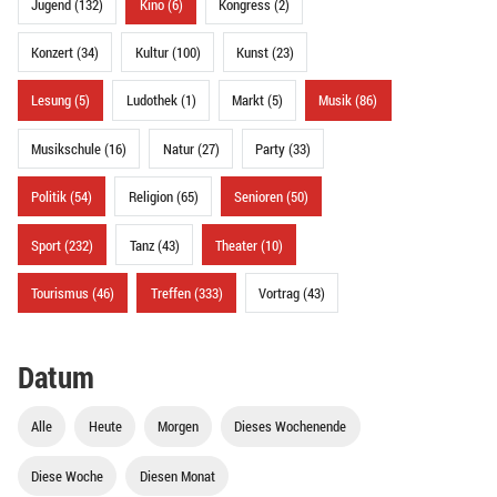
Jugend (132)
Kino (6)
Kongress (2)
Konzert (34)
Kultur (100)
Kunst (23)
Lesung (5)
Ludothek (1)
Markt (5)
Musik (86)
Musikschule (16)
Natur (27)
Party (33)
Politik (54)
Religion (65)
Senioren (50)
Sport (232)
Tanz (43)
Theater (10)
Tourismus (46)
Treffen (333)
Vortrag (43)
Datum
Alle
Heute
Morgen
Dieses Wochenende
Diese Woche
Diesen Monat