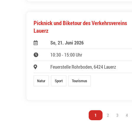
Picknick und Biketour des Verkehrsvereins
Lauerz
So, 21. Juni 2026
10:30 - 15:00 Uhr
Feuerstelle Rohrboden, 6424 Lauerz
Natur
Sport
Tourismus
Vous êtes sur la page
1
Vous êtes sur l
2
Vous êtes
3
Vou
4