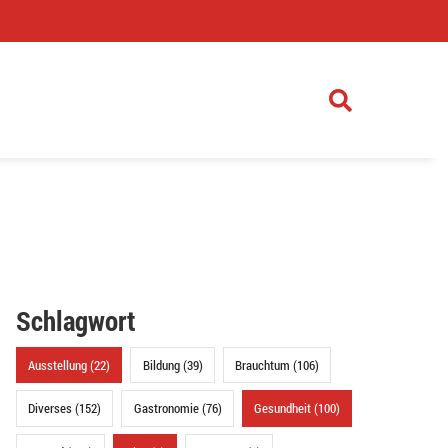
)
Schlagwort
Ausstellung (22)
Bildung (39)
Brauchtum (106)
Diverses (152)
Gastronomie (76)
Gesundheit (100)