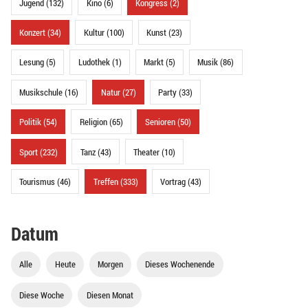
Jugend (132)
Kino (6)
Kongress (2)
Konzert (34)
Kultur (100)
Kunst (23)
Lesung (5)
Ludothek (1)
Markt (5)
Musik (86)
Musikschule (16)
Natur (27)
Party (33)
Politik (54)
Religion (65)
Senioren (50)
Sport (232)
Tanz (43)
Theater (10)
Tourismus (46)
Treffen (333)
Vortrag (43)
Datum
Alle
Heute
Morgen
Dieses Wochenende
Diese Woche
Diesen Monat