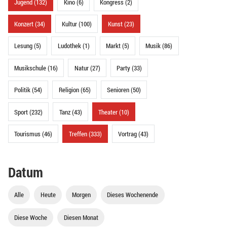
Jugend (132)
Kino (6)
Kongress (2)
Konzert (34)
Kultur (100)
Kunst (23)
Lesung (5)
Ludothek (1)
Markt (5)
Musik (86)
Musikschule (16)
Natur (27)
Party (33)
Politik (54)
Religion (65)
Senioren (50)
Sport (232)
Tanz (43)
Theater (10)
Tourismus (46)
Treffen (333)
Vortrag (43)
Datum
Alle
Heute
Morgen
Dieses Wochenende
Diese Woche
Diesen Monat