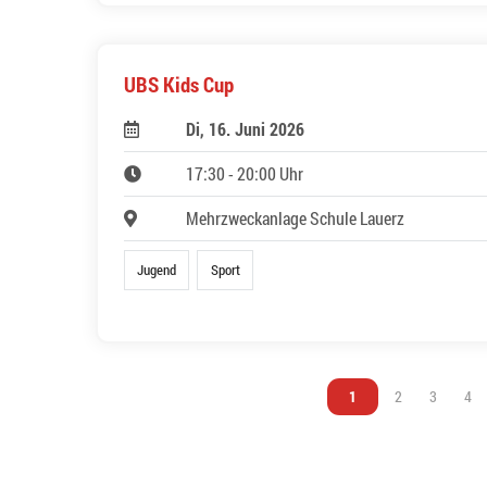
UBS Kids Cup
Di, 16. Juni 2026
17:30 - 20:00 Uhr
Mehrzweckanlage Schule Lauerz
Jugend
Sport
Vous êtes sur la page
1
Vous êtes sur l
2
Vous êtes
3
Vou
4