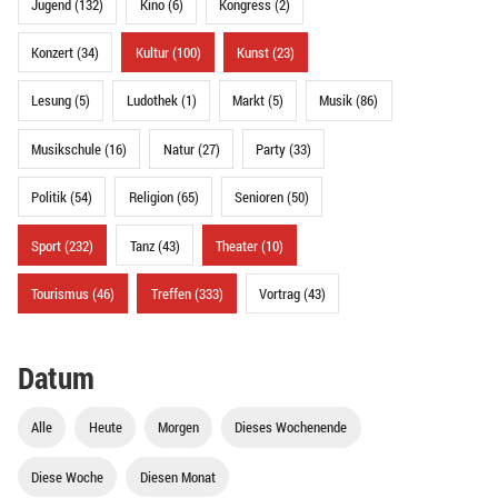
Jugend (132)
Kino (6)
Kongress (2)
Konzert (34)
Kultur (100)
Kunst (23)
Lesung (5)
Ludothek (1)
Markt (5)
Musik (86)
Musikschule (16)
Natur (27)
Party (33)
Politik (54)
Religion (65)
Senioren (50)
Sport (232)
Tanz (43)
Theater (10)
Tourismus (46)
Treffen (333)
Vortrag (43)
Datum
Alle
Heute
Morgen
Dieses Wochenende
Diese Woche
Diesen Monat