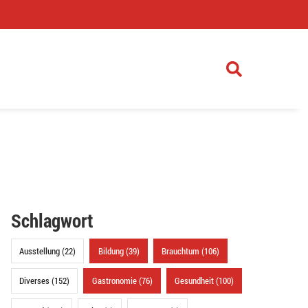
)
Schlagwort
Ausstellung (22)
Bildung (39)
Brauchtum (106)
Diverses (152)
Gastronomie (76)
Gesundheit (100)