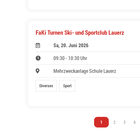
FaKi Turnen Ski- und Sportclub Lauerz
Sa, 20. Juni 2026
09:30 - 10:30 Uhr
Mehrzweckanlage Schule Lauerz
Diverses
Sport
Vous êtes sur la page
1
Vous êtes sur l
2
Vous êtes
3
Vou
4