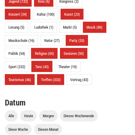
Jugend (132)
Kino (6)
Kongress (2)
Konzert (34)
Kultur (100)
Kunst (23)
Lesung (5)
Ludothek (1)
Markt (5)
Musik (86)
Musikschule (16)
Natur (27)
Party (33)
Politik (54)
Religion (65)
Senioren (50)
Sport (232)
Tanz (43)
Theater (10)
Tourismus (46)
Treffen (333)
Vortrag (43)
Datum
Alle
Heute
Morgen
Dieses Wochenende
Diese Woche
Diesen Monat