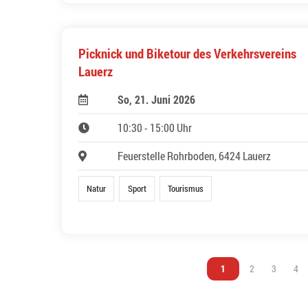
Picknick und Biketour des Verkehrsvereins
Lauerz
So, 21. Juni 2026
10:30 - 15:00 Uhr
Feuerstelle Rohrboden, 6424 Lauerz
Natur
Sport
Tourismus
Vous êtes sur la page
1
Vous êtes sur l
2
Vous êtes
3
Vou
4