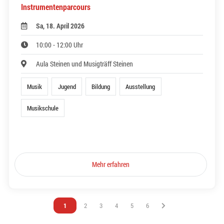
Instrumentenparcours
Sa, 18. April 2026
10:00 - 12:00 Uhr
Aula Steinen und Musigträff Steinen
Musik
Jugend
Bildung
Ausstellung
Musikschule
Mehr erfahren
Vous êtes sur la page
1
Vous êtes sur la page
2
Vous êtes sur la page
3
Vous êtes sur la page
4
Vous êtes sur la page
5
Vous êtes sur la page
6