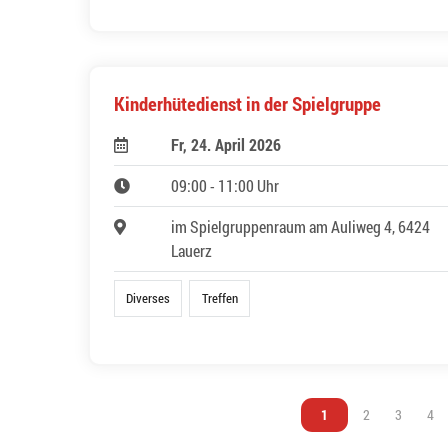
Kinderhütedienst in der Spielgruppe
Fr, 24. April 2026
09:00 - 11:00 Uhr
im Spielgruppenraum am Auliweg 4, 6424
Lauerz
Diverses
Treffen
Vous êtes sur la page
1
Vous êtes sur l
2
Vous êtes
3
Vou
4