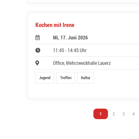
Kochen mit Irene
Mi, 17. Juni 2026
11:45 - 14:45 Uhr
Office, Mehrzweckhalle Lauerz
Jugend
Treffen
Kultur
Vous êtes sur la page
1
Vous êtes sur l
2
Vous êtes
3
Vou
4