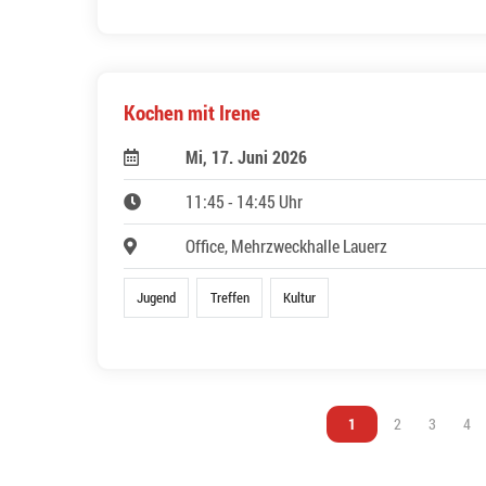
Kochen mit Irene
Mi, 17. Juni 2026
11:45 - 14:45 Uhr
Office, Mehrzweckhalle Lauerz
Jugend
Treffen
Kultur
Vous êtes sur la page
1
Vous êtes sur l
2
Vous êtes
3
Vou
4