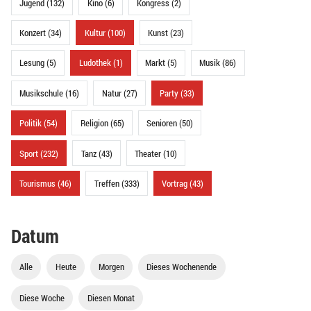
Jugend (132)
Kino (6)
Kongress (2)
Konzert (34)
Kultur (100)
Kunst (23)
Lesung (5)
Ludothek (1)
Markt (5)
Musik (86)
Musikschule (16)
Natur (27)
Party (33)
Politik (54)
Religion (65)
Senioren (50)
Sport (232)
Tanz (43)
Theater (10)
Tourismus (46)
Treffen (333)
Vortrag (43)
Datum
Alle
Heute
Morgen
Dieses Wochenende
Diese Woche
Diesen Monat