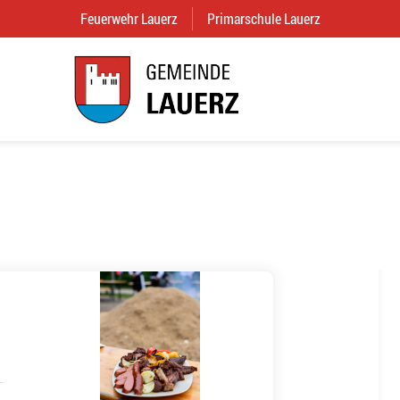
Feuerwehr Lauerz
(External Link)
Primarschule Lauerz
(External Link