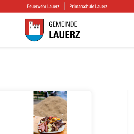
Feuerwehr Lauerz
(External Link)
Primarschule Lauerz
(External Link