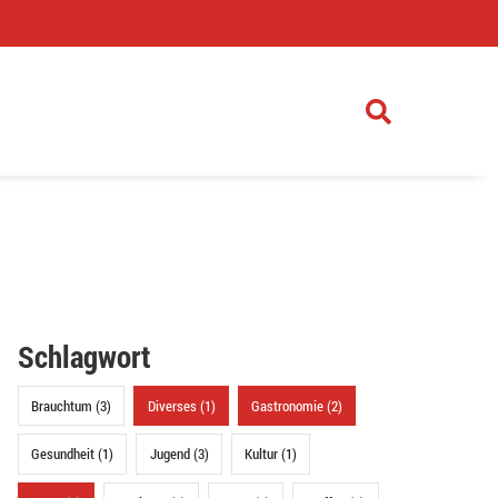
)
Schlagwort
Brauchtum (3)
Diverses (1)
Gastronomie (2)
Gesundheit (1)
Jugend (3)
Kultur (1)