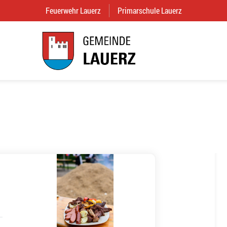
Feuerwehr Lauerz
(External Link)
Primarschule Lauerz
(External Link