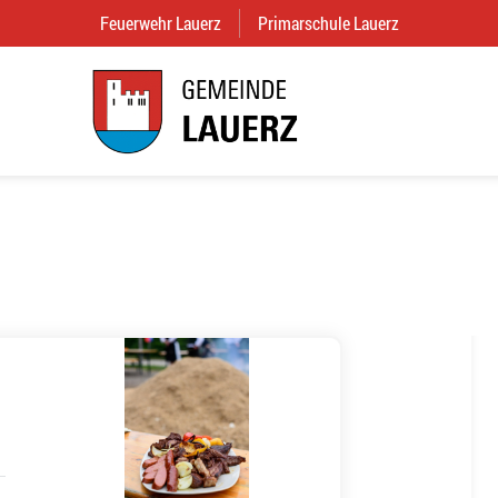
Feuerwehr Lauerz
(External Link)
Primarschule Lauerz
(External Link