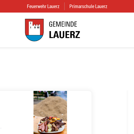
Feuerwehr Lauerz
(External Link)
Primarschule Lauerz
(External Link