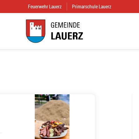
Feuerwehr Lauerz
(External Link)
Primarschule Lauerz
(External Link