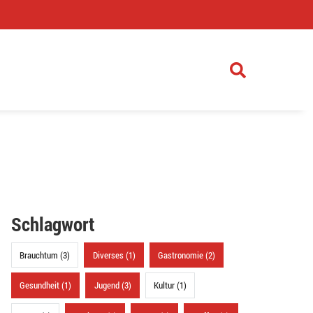
)
Schlagwort
Brauchtum (3)
Diverses (1)
Gastronomie (2)
Gesundheit (1)
Jugend (3)
Kultur (1)