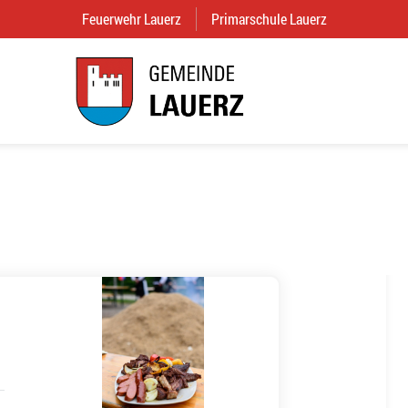
Feuerwehr Lauerz
(External Link)
Primarschule Lauerz
(External Link