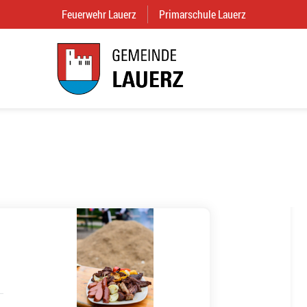
Feuerwehr Lauerz
(External Link)
Primarschule Lauerz
(External Link