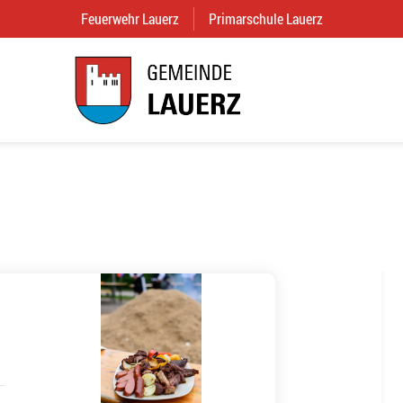
Feuerwehr Lauerz
(External Link)
Primarschule Lauerz
(External Link