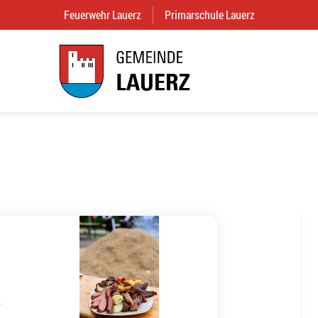
Feuerwehr Lauerz
(External Link)
Primarschule Lauerz
(External Link