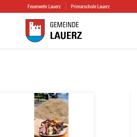
Feuerwehr Lauerz
(External Link)
Primarschule Lauerz
(External Link