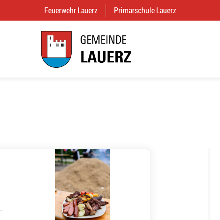
Feuerwehr Lauerz
(External Link)
Primarschule Lauerz
(External Link