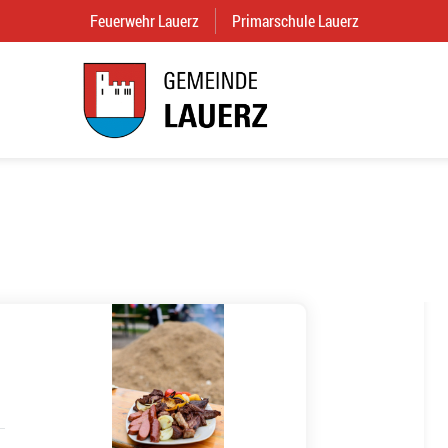
Feuerwehr Lauerz
(External Link)
Primarschule Lauerz
(External Link