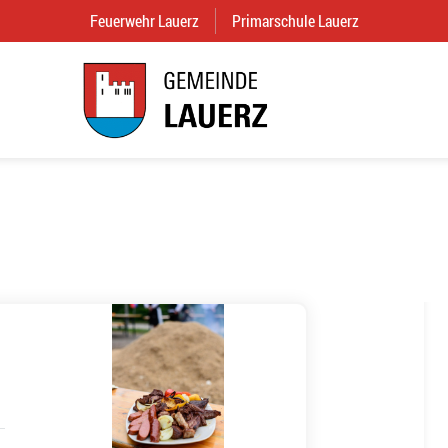
Feuerwehr Lauerz
(External Link)
Primarschule Lauerz
(External Link