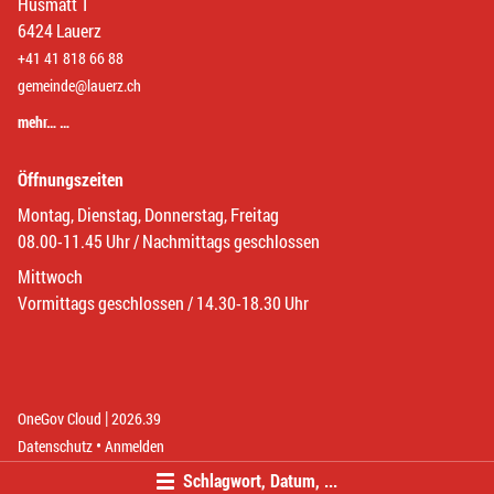
Husmatt 1
6424 Lauerz
+41 41 818 66 88
gemeinde@lauerz.ch
mehr… …
Öffnungszeiten
Montag, Dienstag, Donnerstag, Freitag
08.00-11.45 Uhr / Nachmittags geschlossen
Mittwoch
Vormittags geschlossen / 14.30-18.30 Uhr
|
(External Link)
(External Link)
OneGov Cloud
2026.39
(External Link)
Datenschutz
Anmelden
Schlagwort, Datum, ...