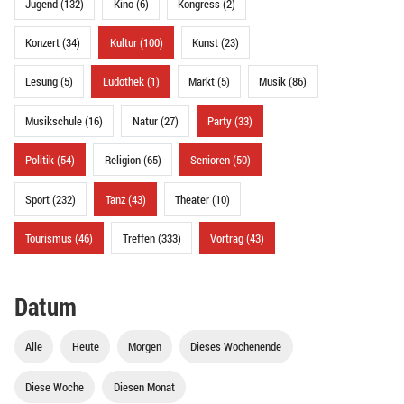
Jugend (132)
Kino (6)
Kongress (2)
Konzert (34)
Kultur (100)
Kunst (23)
Lesung (5)
Ludothek (1)
Markt (5)
Musik (86)
Musikschule (16)
Natur (27)
Party (33)
Politik (54)
Religion (65)
Senioren (50)
Sport (232)
Tanz (43)
Theater (10)
Tourismus (46)
Treffen (333)
Vortrag (43)
Datum
Alle
Heute
Morgen
Dieses Wochenende
Diese Woche
Diesen Monat