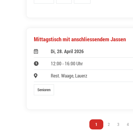
Mittagstisch mit anschliessendem Jassen
Di, 28. April 2026
12:00 - 16:00 Uhr
Rest. Waage, Lauerz
Senioren
Vous êtes sur la page
1
Vous êtes sur l
2
Vous êtes
3
Vou
4