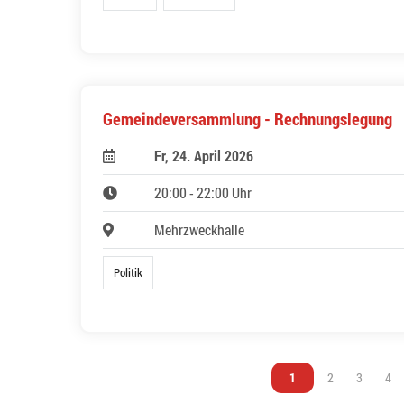
Gemeindeversammlung - Rechnungslegung
Fr, 24. April 2026
20:00 - 22:00 Uhr
Mehrzweckhalle
Politik
Vous êtes sur la page
1
Vous êtes sur l
2
Vous êtes
3
Vou
4