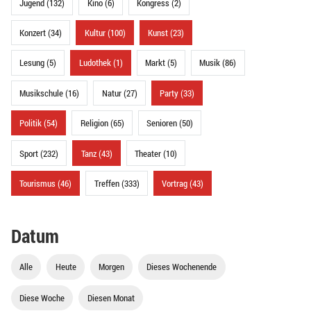
Jugend (132)
Kino (6)
Kongress (2)
Konzert (34)
Kultur (100)
Kunst (23)
Lesung (5)
Ludothek (1)
Markt (5)
Musik (86)
Musikschule (16)
Natur (27)
Party (33)
Politik (54)
Religion (65)
Senioren (50)
Sport (232)
Tanz (43)
Theater (10)
Tourismus (46)
Treffen (333)
Vortrag (43)
Datum
Alle
Heute
Morgen
Dieses Wochenende
Diese Woche
Diesen Monat