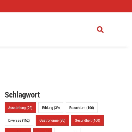
)
Schlagwort
Ausstellung (22)
Bildung (39)
Brauchtum (106)
Diverses (152)
Gastronomie (76)
Gesundheit (100)