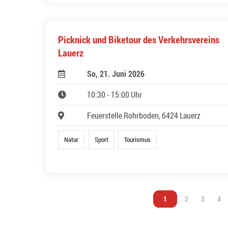
Picknick und Biketour des Verkehrsvereins
Lauerz
So, 21. Juni 2026
10:30 - 15:00 Uhr
Feuerstelle Rohrboden, 6424 Lauerz
Natur
Sport
Tourismus
Vous êtes sur la page
1
Vous êtes sur l
2
Vous êtes
3
Vou
4