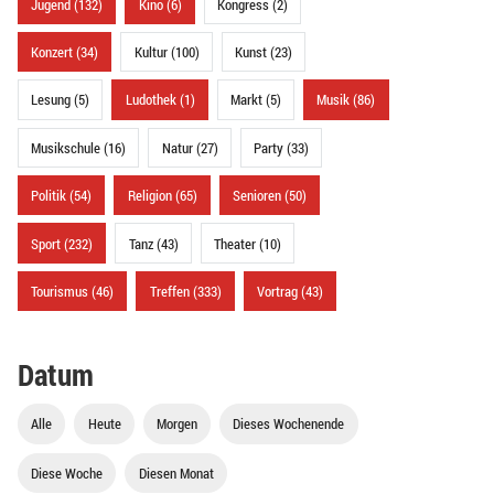
Jugend (132)
Kino (6)
Kongress (2)
Konzert (34)
Kultur (100)
Kunst (23)
Lesung (5)
Ludothek (1)
Markt (5)
Musik (86)
Musikschule (16)
Natur (27)
Party (33)
Politik (54)
Religion (65)
Senioren (50)
Sport (232)
Tanz (43)
Theater (10)
Tourismus (46)
Treffen (333)
Vortrag (43)
Datum
Alle
Heute
Morgen
Dieses Wochenende
Diese Woche
Diesen Monat