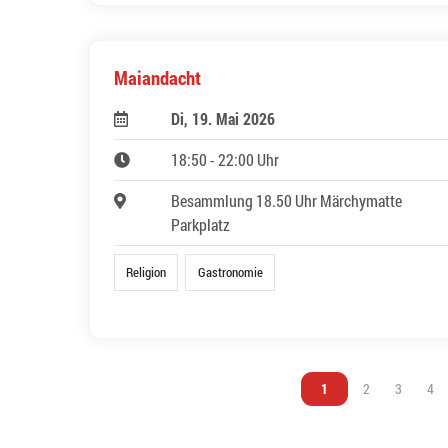
Maiandacht
Di, 19. Mai 2026
18:50 - 22:00 Uhr
Besammlung 18.50 Uhr Märchymatte
Parkplatz
Religion
Gastronomie
Vous êtes sur la page
1
Vous êtes sur l
2
Vous êtes
3
Vou
4