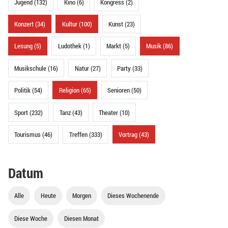
Jugend (132)
Kino (6)
Kongress (2)
Konzert (34)
Kultur (100)
Kunst (23)
Lesung (5)
Ludothek (1)
Markt (5)
Musik (86)
Musikschule (16)
Natur (27)
Party (33)
Politik (54)
Religion (65)
Senioren (50)
Sport (232)
Tanz (43)
Theater (10)
Tourismus (46)
Treffen (333)
Vortrag (43)
Datum
Alle
Heute
Morgen
Dieses Wochenende
Diese Woche
Diesen Monat