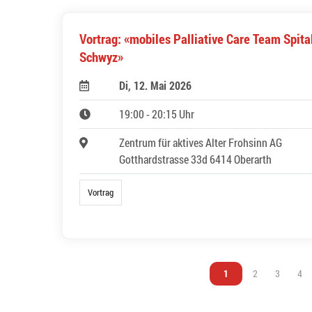
Vortrag: «mobiles Palliative Care Team Spita
Schwyz»
Di, 12. Mai 2026
19:00 - 20:15 Uhr
Zentrum für aktives Alter Frohsinn AG
Gotthardstrasse 33d 6414 Oberarth
Vortrag
Vous êtes sur la page
1
Vous êtes sur l
2
Vous êtes
3
Vou
4