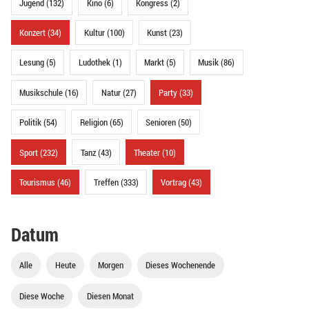
Jugend (132)
Kino (6)
Kongress (2)
Konzert (34)
Kultur (100)
Kunst (23)
Lesung (5)
Ludothek (1)
Markt (5)
Musik (86)
Musikschule (16)
Natur (27)
Party (33)
Politik (54)
Religion (65)
Senioren (50)
Sport (232)
Tanz (43)
Theater (10)
Tourismus (46)
Treffen (333)
Vortrag (43)
Datum
Alle
Heute
Morgen
Dieses Wochenende
Diese Woche
Diesen Monat