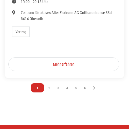
19:00 - 20:15 Uhr
Zentrum für aktives Alter Frohsinn AG Gotthardstrasse 33d
6414 Oberarth
Vortrag
Mehr erfahren
Vous êtes sur la page
1
Vous êtes sur la page
2
Vous êtes sur la page
3
Vous êtes sur la page
4
Vous êtes sur la page
5
Vous êtes sur la page
6