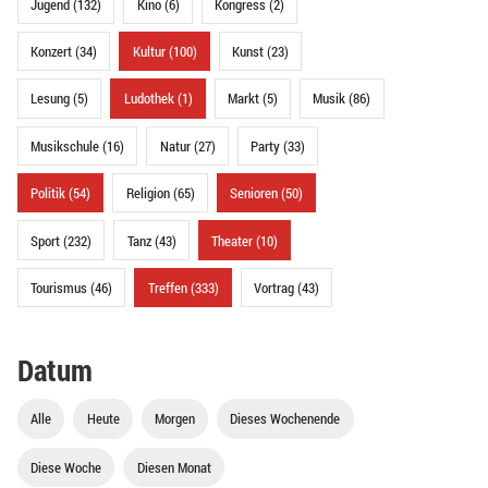
Jugend (132)
Kino (6)
Kongress (2)
Konzert (34)
Kultur (100)
Kunst (23)
Lesung (5)
Ludothek (1)
Markt (5)
Musik (86)
Musikschule (16)
Natur (27)
Party (33)
Politik (54)
Religion (65)
Senioren (50)
Sport (232)
Tanz (43)
Theater (10)
Tourismus (46)
Treffen (333)
Vortrag (43)
Datum
Alle
Heute
Morgen
Dieses Wochenende
Diese Woche
Diesen Monat