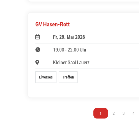
GV Hasen-Rott
Fr, 29. Mai 2026
19:00 - 22:00 Uhr
Kleiner Saal Lauerz
Diverses
Treffen
Vous êtes sur la page
1
Vous êtes sur l
2
Vous êtes
3
Vou
4