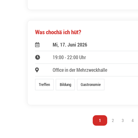
Was chochä ich hüt?
Mi, 17. Juni 2026
19:00 - 22:00 Uhr
Office in der Mehrzweckhalle
Treffen
Bildung
Gastronomie
Vous êtes sur la page
1
Vous êtes sur l
2
Vous êtes
3
Vou
4