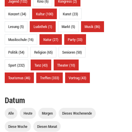
Jugend (132)
Kino (6)
Kongress (2)
Konzert (34)
Kultur (100)
Kunst (23)
Lesung (5)
Ludothek (1)
Markt (5)
Musik (86)
Musikschule (16)
Natur (27)
Party (33)
Politik (54)
Religion (65)
Senioren (50)
Sport (232)
Tanz (43)
Theater (10)
Tourismus (46)
Treffen (333)
Vortrag (43)
Datum
Alle
Heute
Morgen
Dieses Wochenende
Diese Woche
Diesen Monat