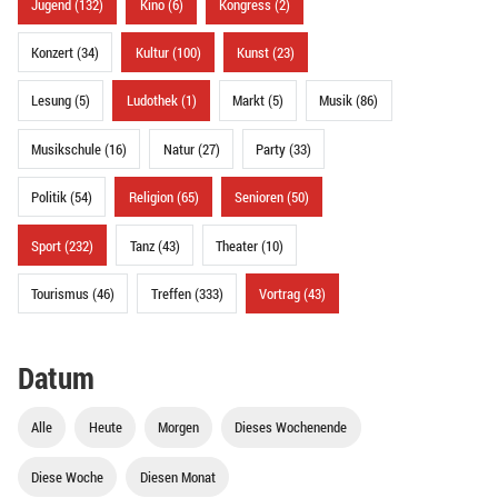
Jugend (132)
Kino (6)
Kongress (2)
Konzert (34)
Kultur (100)
Kunst (23)
Lesung (5)
Ludothek (1)
Markt (5)
Musik (86)
Musikschule (16)
Natur (27)
Party (33)
Politik (54)
Religion (65)
Senioren (50)
Sport (232)
Tanz (43)
Theater (10)
Tourismus (46)
Treffen (333)
Vortrag (43)
Datum
Alle
Heute
Morgen
Dieses Wochenende
Diese Woche
Diesen Monat