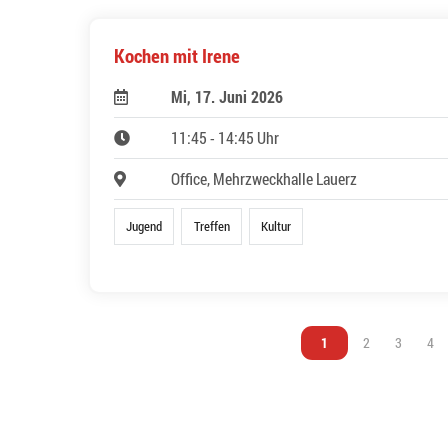
Kochen mit Irene
Mi, 17. Juni 2026
11:45 - 14:45 Uhr
Office, Mehrzweckhalle Lauerz
Jugend
Treffen
Kultur
Vous êtes sur la page
1
Vous êtes sur l
2
Vous êtes
3
Vou
4