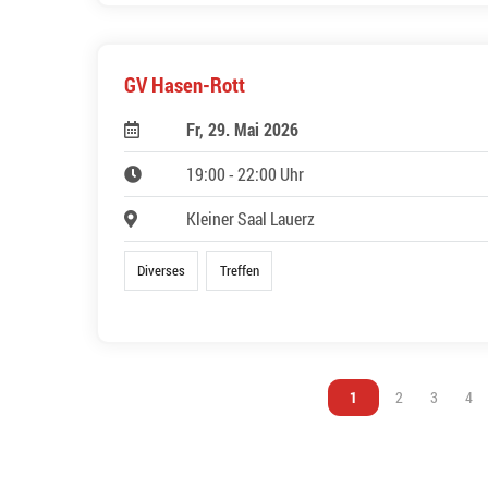
GV Hasen-Rott
Fr, 29. Mai 2026
19:00 - 22:00 Uhr
Kleiner Saal Lauerz
Diverses
Treffen
Vous êtes sur la page
1
Vous êtes sur l
2
Vous êtes
3
Vou
4