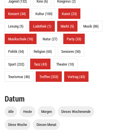
Jugend (132)
Kino (6)
Kongress (2)
Konzert (34)
Kultur (100)
Kunst (23)
Lesung (5)
Ludothek (1)
Markt (5)
Musik (86)
Musikschule (16)
Natur (27)
Party (33)
Politik (54)
Religion (65)
Senioren (50)
Sport (232)
Tanz (43)
Theater (10)
Tourismus (46)
Treffen (333)
Vortrag (43)
Datum
Alle
Heute
Morgen
Dieses Wochenende
Diese Woche
Diesen Monat