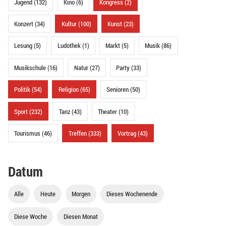
Jugend (132)
Kino (6)
Kongress (2)
Konzert (34)
Kultur (100)
Kunst (23)
Lesung (5)
Ludothek (1)
Markt (5)
Musik (86)
Musikschule (16)
Natur (27)
Party (33)
Politik (54)
Religion (65)
Senioren (50)
Sport (232)
Tanz (43)
Theater (10)
Tourismus (46)
Treffen (333)
Vortrag (43)
Datum
Alle
Heute
Morgen
Dieses Wochenende
Diese Woche
Diesen Monat