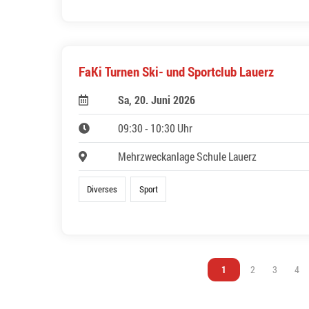
FaKi Turnen Ski- und Sportclub Lauerz
Sa, 20. Juni 2026
09:30 - 10:30 Uhr
Mehrzweckanlage Schule Lauerz
Diverses
Sport
Vous êtes sur la page
1
Vous êtes sur l
2
Vous êtes
3
Vou
4