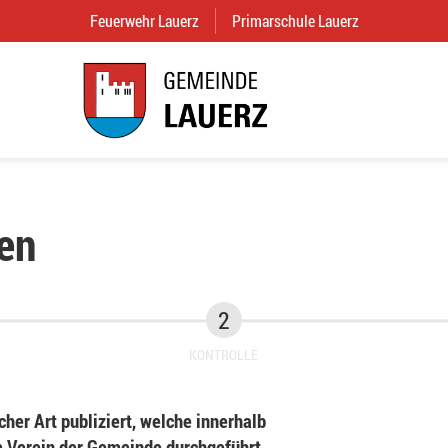
Feuerwehr Lauerz
(External Link)
Primarschule Lauerz
(External Link
en
KONTROLLE
her Art publiziert, welche innerhalb
Verein der Gemeinde durchgeführt